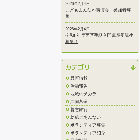
2026年2月4日
こどもまんなか講演会 参加者募
集
2026年2月4日
令和8年度西区手話入門講座受講生
募集！
最新情報
活動報告
地域のチカラ
共同募金
善意銀行
助成ごあんない
ボランティア募集
ボランティア紹介