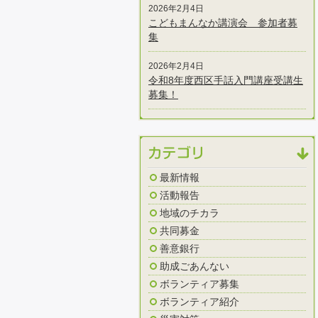
2026年2月4日
こどもまんなか講演会 参加者募
集
2026年2月4日
令和8年度西区手話入門講座受講生
募集！
最新情報
活動報告
地域のチカラ
共同募金
善意銀行
助成ごあんない
ボランティア募集
ボランティア紹介