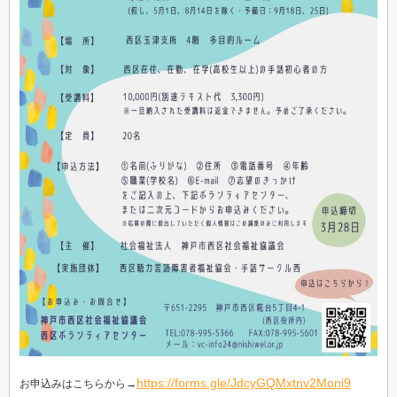
https://forms.gle/JdcyGQMxtnv2Moni9
お申込みはこちらから→