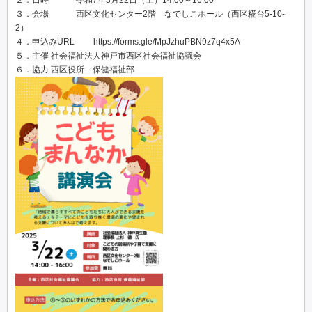
２．日時 令和7年3月22日（土）14:00～16:00
３．会場 西区文化センター2階 なでしこホール（西区糀台5-10-
2）
４．申込みURL https://forms.gle/MpJzhuPBN9z7q4x5A
５．主催 社会福祉法人神戸市西区社会福祉協議会
６．協力 西区役所 保健福祉部