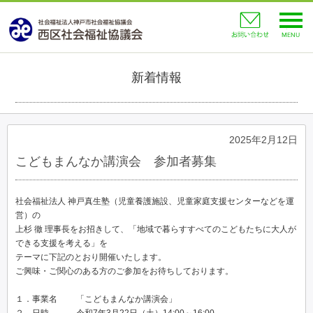
toggl
navig
新着情報
2025年2月12日
こどもまんなか講演会 参加者募集
社会福祉法人 神戸真生塾（児童養護施設、児童家庭支援センターなどを運
営）の
上杉 徹 理事長をお招きして、「地域で暮らすすべてのこどもたちに大人が
できる支援を考える」を
テーマに下記のとおり開催いたします。
ご興味・ご関心のある方のご参加をお待ちしております。
１．事業名 「こどもまんなか講演会」