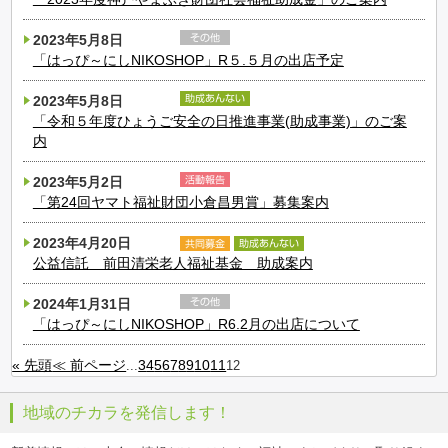
2023年5月8日
「はっぴ～にしNIKOSHOP」R５.５月の出店予定
2023年5月8日
「令和５年度ひょうご安全の日推進事業(助成事業)」のご案
内
2023年5月2日
「第24回ヤマト福祉財団小倉昌男賞」募集案内
2023年4月20日
公益信託 前田清栄老人福祉基金 助成案内
2024年1月31日
「はっぴ～にしNIKOSHOP」R6.2月の出店について
« 先頭
≪ 前ページ
3
4
5
6
7
8
9
10
11
...
12
地域のチカラを発信します！