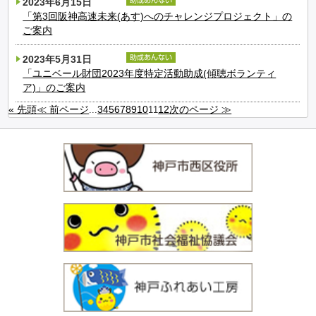
2023年6月15日
「第3回阪神高速未来(あす)へのチャレンジプロジェクト」の
ご案内
2023年5月31日
「ユニベール財団2023年度特定活動助成(傾聴ボランティ
ア)」のご案内
« 先頭
≪ 前ページ
3
4
5
6
7
8
9
10
12
次のページ ≫
...
11